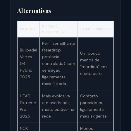
Alternativas
PORQUÊ
MODELO
COMPROMISSOS
ESCOLHÊ-LA
Perfil semelhante
Bullpadel
(teardrop,
Um pouco
Vertex
potência
menos de
04
controlada) com
“mordida” em
Hybrid
sensação
efeito puro.
2025
ligeiramente
mais filtrada.
HEAD
Mais explosiva
Conforto
Extreme
em overheads,
parecido ou
Pro
muito estável na
ligeiramente
2025
rede.
mais exigente.
NOX
Menos