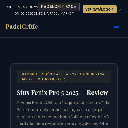
PADELCRITIC10
OFERTA EXCLUSIVA
⧉
×
VER CATÁLOGO
10% DE DESCONTO NA PÁDEL MARKET
Skip
to
PadelCritic
content
DIAMOND • POTÊNCIA PURA • 24K CARBON • EVA
HARD • LEO AUGSBURGER
Siux Fenix Pro 5 2025 — Review
A Fenix Pro 5 2025 é a “raquete de remate” da
Siux: formato diamond, balanço alto e toque
duro. As faces em carbono 24K e o núcleo EVA
Hard dão uma resposta seca e explosiva, feita