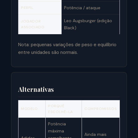
Potência / ataque
PERFIL
Leo Augsburger (edição
JOGADOR
ASSOCIADO
Black)
Nota: pequenas variações de peso e equilíbrio
entre unidades são normais.
Alternativas
PORQUÊ
MODELO
COMPROMISSOS
ESCOLHÊ-LA
Potência
máxima
Ainda mais