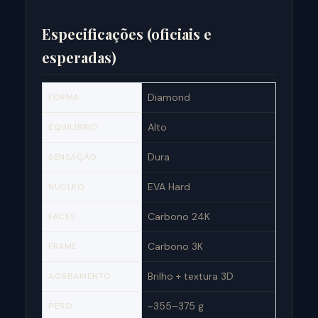
Especificações (oficiais e
esperadas)
Diamond
FORMA
Alto
EQUILÍBRIO
Dura
SENSAÇÃO
EVA Hard
NÚCLEO
Carbono 24K
FACES
Carbono 3K
FRAME
Brilho + textura 3D
ACABAMENTO
~355–375 g
PESO