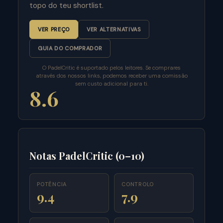
topo do teu shortlist.
VER PREÇO
VER ALTERNATIVAS
GUIA DO COMPRADOR
O PadelCritic é suportado pelos leitores. Se comprares
através dos nossos links, podemos receber uma comissão
sem custo adicional para ti.
8.6
Notas PadelCritic (0–10)
POTÊNCIA
CONTROLO
9.4
7.9