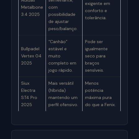
Adidas
semelhante,
exigente em
Metalbone
com
conforto e
3.4 2025
possibilidade
tolerância.
de ajustar
peso/balanço.
“Canhão”
Pode ser
Bullpadel
estável e
igualmente
Vertex 04
muito
seco para
2025
completo em
braços
jogo rápido.
sensíveis.
Siux
Mais versátil
Menos
Electra
(híbrida)
potência
ST4 Pro
mantendo um
máxima pura
2025
perfil ofensivo.
do que a Fenix.